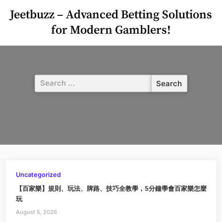
Skip
Jeetbuzz – Advanced Betting Solutions
to
for Modern Gamblers!
content
Search
for:
Uncategorized
【百家樂】規則、玩法、牌路、技巧全教學，5分鐘學會百家樂怎麼
玩
August 5, 2026