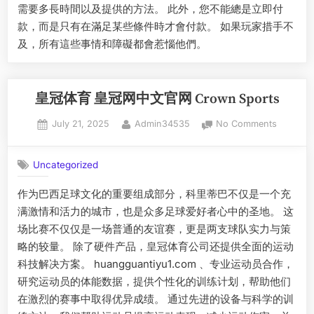
需要多長時間以及提供的方法。 此外，您不能總是立即付
款，而是只有在滿足某些條件時才會付款。 如果玩家措手不
及，所有這些事情和障礙都會惹惱他們。
皇冠体育 皇冠网中文官网 Crown Sports
Posted
By
on
July 21, 2025
Admin34535
No Comments
on
皇
冠
Uncategorized
体
育
作为巴西足球文化的重要组成部分，科里蒂巴不仅是一个充
皇
满激情和活力的城市，也是众多足球爱好者心中的圣地。 这
冠
网
场比赛不仅仅是一场普通的友谊赛，更是两支球队实力与策
中
略的较量。 除了硬件产品，皇冠体育公司还提供全面的运动
文
科技解决方案。 huangguantiyu1.com 、专业运动员合作，
官
研究运动员的体能数据，提供个性化的训练计划，帮助他们
网
在激烈的赛事中取得优异成绩。 通过先进的设备与科学的训
Crown