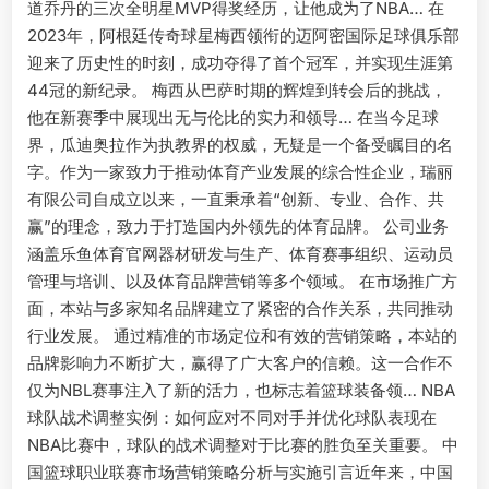
道乔丹的三次全明星MVP得奖经历，让他成为了NBA… 在
2023年，阿根廷传奇球星梅西领衔的迈阿密国际足球俱乐部
迎来了历史性的时刻，成功夺得了首个冠军，并实现生涯第
44冠的新纪录。 梅西从巴萨时期的辉煌到转会后的挑战，
他在新赛季中展现出无与伦比的实力和领导… 在当今足球
界，瓜迪奥拉作为执教界的权威，无疑是一个备受瞩目的名
字。作为一家致力于推动体育产业发展的综合性企业，瑞丽
有限公司自成立以来，一直秉承着“创新、专业、合作、共
赢”的理念，致力于打造国内外领先的体育品牌。 公司业务
涵盖乐鱼体育官网器材研发与生产、体育赛事组织、运动员
管理与培训、以及体育品牌营销等多个领域。 在市场推广方
面，本站与多家知名品牌建立了紧密的合作关系，共同推动
行业发展。 通过精准的市场定位和有效的营销策略，本站的
品牌影响力不断扩大，赢得了广大客户的信赖。这一合作不
仅为NBL赛事注入了新的活力，也标志着篮球装备领… NBA
球队战术调整实例：如何应对不同对手并优化球队表现在
NBA比赛中，球队的战术调整对于比赛的胜负至关重要。 中
国篮球职业联赛市场营销策略分析与实施引言近年来，中国