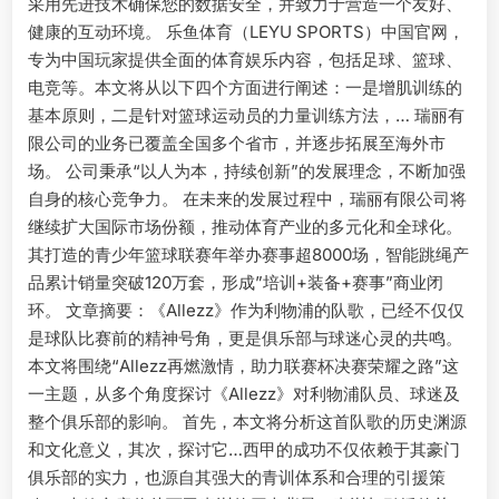
采用先进技术确保您的数据安全，并致力于营造一个友好、
在
线
健康的互动环境。 乐鱼体育（LEYU SPORTS）中国官网，
登
专为中国玩家提供全面的体育娱乐内容，包括足球、篮球、
录
电竞等。本文将从以下四个方面进行阐述：一是增肌训练的
网
基本原则，二是针对篮球运动员的力量训练方法，… 瑞丽有
址
限公司的业务已覆盖全国多个省市，并逐步拓展至海外市
场。 公司秉承“以人为本，持续创新”的发展理念，不断加强
自身的核心竞争力。 在未来的发展过程中，瑞丽有限公司将
继续扩大国际市场份额，推动体育产业的多元化和全球化。
其打造的青少年篮球联赛年举办赛事超8000场，智能跳绳产
品累计销量突破120万套，形成”培训+装备+赛事”商业闭
环。 文章摘要：《Allezz》作为利物浦的队歌，已经不仅仅
是球队比赛前的精神号角，更是俱乐部与球迷心灵的共鸣。
本文将围绕“Allezz再燃激情，助力联赛杯决赛荣耀之路”这
一主题，从多个角度探讨《Allezz》对利物浦队员、球迷及
整个俱乐部的影响。 首先，本文将分析这首队歌的历史渊源
和文化意义，其次，探讨它…西甲的成功不仅依赖于其豪门
俱乐部的实力，也源自其强大的青训体系和合理的引援策