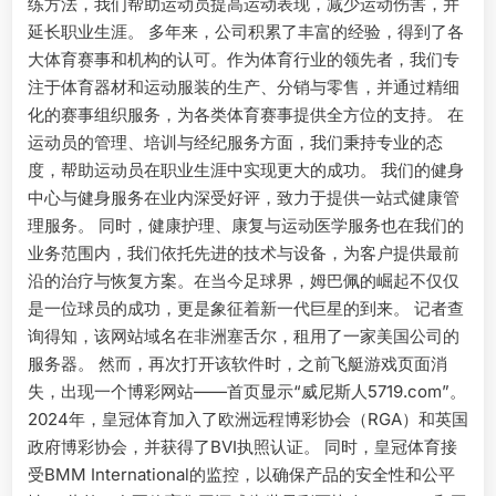
Sports
练方法，我们帮助运动员提高运动表现，减少运动伤害，并
延长职业生涯。 多年来，公司积累了丰富的经验，得到了各
大体育赛事和机构的认可。作为体育行业的领先者，我们专
注于体育器材和运动服装的生产、分销与零售，并通过精细
化的赛事组织服务，为各类体育赛事提供全方位的支持。 在
运动员的管理、培训与经纪服务方面，我们秉持专业的态
度，帮助运动员在职业生涯中实现更大的成功。 我们的健身
中心与健身服务在业内深受好评，致力于提供一站式健康管
理服务。 同时，健康护理、康复与运动医学服务也在我们的
业务范围内，我们依托先进的技术与设备，为客户提供最前
沿的治疗与恢复方案。在当今足球界，姆巴佩的崛起不仅仅
是一位球员的成功，更是象征着新一代巨星的到来。 记者查
询得知，该网站域名在非洲塞舌尔，租用了一家美国公司的
服务器。 然而，再次打开该软件时，之前飞艇游戏页面消
失，出现一个博彩网站——首页显示“威尼斯人5719.com”。
2024年，皇冠体育加入了欧洲远程博彩协会（RGA）和英国
政府博彩协会，并获得了BVI执照认证。 同时，皇冠体育接
受BMM International的监控，以确保产品的安全性和公平