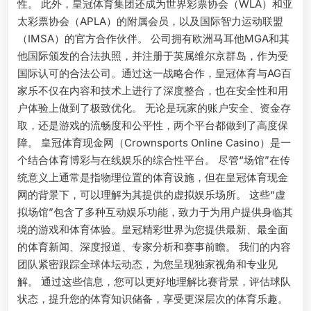
性。 此外，皇冠体育集团还成为世界彩票协会（WLA）和亚
太彩票协会（APLA）的附属会员，以及国际智力运动联盟
（IMSA）的官方合作伙伴。 公司拥有欧洲马耳他MGA和其
他国际颁发的合法执照，并注册于英属维尔京群岛，作为受
国际认可的合法公司。通过这一战略合作，皇冠体育与AG百
家乐不仅在内容和技术上进行了深度整合，也在安全性和用
户体验上做到了极致优化。 无论是玩家的账户安全、资金存
取，还是游戏的流畅度和公平性，两个平台都做到了高度保
障。 皇冠体育现金网（Crownsports Online Casino）是一
个结合体育博彩与在线娱乐的综合性平台。 尽管“场馆”在传
统意义上通常是指物理位置的体育设施，但在皇冠体育现金
网的背景下，可以理解为其提供的虚拟娱乐场所。 这些“虚
拟场馆”包含了多种互动娱乐功能，致力于为用户提供身临其
境的游戏和体育体验。皇冠精彩世界为您提供最新、最全面
的体育新闻、深度报道、专家分析和赛事前瞻。 我们的内容
团队紧密跟踪全球体坛动态，为您呈现独家视角和专业见
解。 通过这些信息，您可以更好地理解比赛背景，评估球队
状态，提升您的体育知识储备，享受更深层次的体育乐趣。